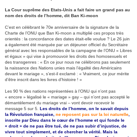
La Cour suprême des Etats-Unis a fait faire un grand pas au
nom des droits de l’homme, dit Ban Ki-moon
C’est en célébrant le 70e anniversaire de la signature de la
Charte de l’ONU que Ban Ki-moon a multiplié ces propos très
orientés : la concordance des dates était-elle voulue ? Le 26 juin
a également été marquée par un déjeuner officiel du Secrétaire
général avec les responsables de la campagne de l’ONU « Libres
et égaux » qui vise à promouvoir les droits des homosexuels et
des transgenres : « En ce jour nous ne célébrons pas seulement
la naissance des Nations unies mais l’égalité des Américains
devant le mariage », s’est-il exclamé : « Vraiment, ce jour mérite
d’être inscrit dans les livres d’histoire ! »
Les 90 % des nations représentées à l’ONU qui n’ont pas
« encore » légalisé le « mariage » gay – qui n’ont pas accepté le
démantèlement du mariage vrai – vont devoir recevoir le
message 5 sur 5.
Les droits de l’homme, on le savait depuis
la Révolution française,
ne reposent pas sur la loi naturelle
,
inscrite par Dieu dans le cœur de l’homme et qui fonde le
« droit » de ne pas être tué, de ne pas subir d’injustice, de
vivre tout simplement, et de chercher la vérité. Mais la