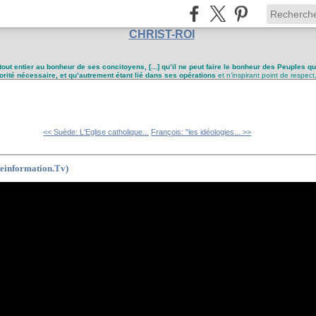
CHRIST-ROI
tout entier au bonheur de ses concitoyens, [...] qu’il ne peut faire le bonheur des Peuples q
utorité nécessaire, et qu’autrement étant lié dans ses opérations
et n’inspirant point de respect
<< Suède: L'Eglise catholique...
François: "les idéologies... >>
Reinformation.Tv)