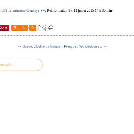
ON Terminator-Genisys ♥♥
, Reinformation.Tv, 11 juillet 2015 14 h 30 min·
Repost
0
<< Suède: L'Eglise catholique...
François: "les idéologies... >>
mentaire