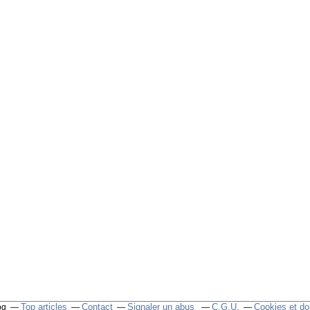
Top articles
Contact
Signaler un abus
C.G.U.
Cookies et do
og