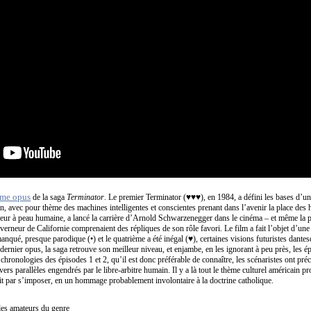
ème opus
de la saga
Terminator
. Le premier Terminator (♥♥♥), en 1984, a défini les bases d’un
ion, avec pour thème des machines intelligentes et conscientes prenant dans l’avenir la place des
ueur à peau humaine, a lancé la carrière d’Arnold Schwarzenegger dans le cinéma – et même la 
rneur de Californie comprenaient des répliques de son rôle favori. Le film a fait l’objet d’une 
anqué, presque parodique (•) et le quatrième a été inégal (♥), certaines visions futuristes dante
dernier opus, la saga retrouve son meilleur niveau, et enjambe, en les ignorant à peu près, les ép
chronologies des épisodes 1 et 2, qu’il est donc préférable de connaître, les scénaristes ont pré
rs parallèles engendrés par le libre-arbitre humain. Il y a là tout le thème culturel américain pro
init par s’imposer, en un hommage probablement involontaire à la doctrine catholique.
des amateurs du genre