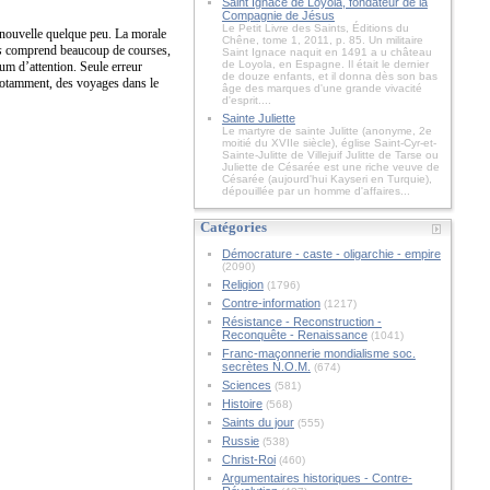
Saint Ignace de Loyola, fondateur de la
Compagnie de Jésus
Le Petit Livre des Saints, Éditions du
renouvelle quelque peu. La morale
Chêne, tome 1, 2011, p. 85. Un militaire
s
comprend beaucoup de courses,
Saint Ignace naquit en 1491 a u château
de Loyola, en Espagne. Il était le dernier
m d’attention. Seule erreur
de douze enfants, et il donna dès son bas
 notamment, des voyages dans le
âge des marques d'une grande vivacité
d'esprit....
Sainte Juliette
Le martyre de sainte Julitte (anonyme, 2e
moitié du XVIIe siècle), église Saint-Cyr-et-
Sainte-Julitte de Villejuif Julitte de Tarse ou
Juliette de Césarée est une riche veuve de
Césarée (aujourd'hui Kayseri en Turquie),
dépouillée par un homme d'affaires...
Catégories
Démocrature - caste - oligarchie - empire
(2090)
Religion
(1796)
Contre-information
(1217)
Résistance - Reconstruction -
Reconquête - Renaissance
(1041)
Franc-maçonnerie mondialisme soc.
secrètes N.O.M.
(674)
Sciences
(581)
Histoire
(568)
Saints du jour
(555)
Russie
(538)
Christ-Roi
(460)
Argumentaires historiques - Contre-