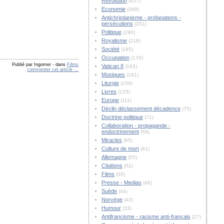
Révolution
(437)
Economie
(369)
Antichristianisme - profanations -
persécutions
(351)
Politique
(290)
Royalisme
(216)
Société
(185)
Occupation
(176)
Publié par Ingomer
-
dans
Films
Vatican II
(163)
commenter cet article
…
Musiques
(161)
Liturgie
(159)
Livres
(155)
Europe
(111)
Déclin déclassement décadence
(75)
Doctrine politique
(71)
Collaboration - propagande -
endoctrinement
(68)
Miracles
(65)
Culture de mort
(61)
Allemagne
(55)
Citations
(52)
Films
(50)
Presse - Medias
(46)
Suède
(44)
Norvège
(42)
Humour
(33)
Antifrancisme - racisme anti-français
(27)