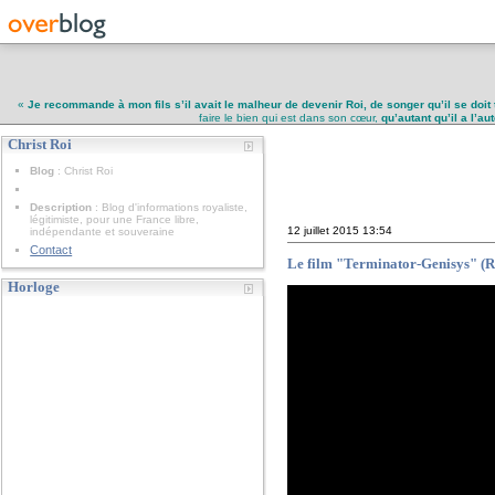
«
Je recommande à mon fils s’il avait le malheur de devenir Roi, de songer qu’il se doit 
faire le bien qui est dans son cœur,
qu’autant qu’il a l’a
Christ Roi
Christ Roi
Blog
: Christ Roi
Description
: Blog d'informations royaliste,
légitimiste, pour une France libre,
12 juillet 2015
13:54
indépendante et souveraine
Contact
Le film "Terminator-Genisys" (
Horloge