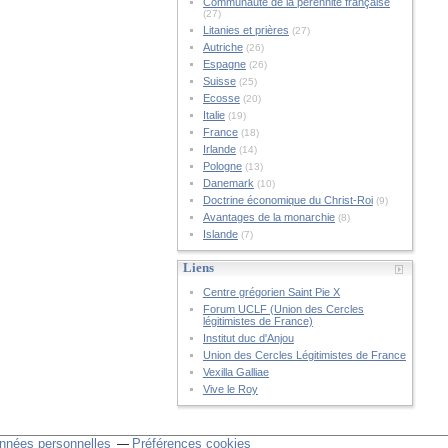
Communauté de la pérennité française
(27)
Litanies et prières
(27)
Autriche
(26)
Espagne
(26)
Suisse
(25)
Ecosse
(20)
Italie
(19)
France
(18)
Irlande
(14)
Pologne
(13)
Danemark
(10)
Doctrine économique du Christ-Roi
(9)
Avantages de la monarchie
(8)
Islande
(7)
Liens
Centre grégorien Saint Pie X
Forum UCLF (Union des Cercles
légitimistes de France)
Institut duc d'Anjou
Union des Cercles Légitimistes de France
Vexilla Galliae
Vive le Roy
nnées personnelles
Préférences cookies