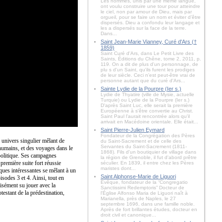
Les hommes, unis par une même langue,
ont voulu construire une tour pour atteindre
le ciel, non par amour de Dieu, mais par
orgueil, pour se faire un nom et éviter d’être
dispersés. Dieu a confondu leur langage et
les a dispersés sur la face de la terre.
Dans...
Saint Jean-Marie Vianney, Curé d'Ars (†
1859)
Saint Curé d'Ars, dans Le Petit Livre des
Saints, Éditions du Chêne, tome 2, 2011, p.
119. On a dit de plus d'un personnage, de
plu s d'un Saint, qu'ils furent les prodiges
de leur siècle. Ceci n'est peut-être vrai de
personne autant que du curé d'Ars...
Sainte Lydie de la Pourpre (Ier s.)
Lydie de Thyatire (ville de Mysie, actuelle
Turquie) ou Lydie de la Pourpre (Ier s.)
D'après Saint Luc, elle serait la première
Européenne à s'être convertie au Christ.
Saint Paul l'aurait rencontrée alors qu'il
arrivait en Macédoine orientale. Elle était...
Saint Pierre-Julien Eymard
Fondateur de la Congrégation des Pères
 univers singulier mêlant de
du Saint-Sacrement et de celle des
Servantes du Saint-Sacrement (1811-
 humains, et des voyages dans le
1868). Fils d'un boutiquier de village dans
politique. Ses campagnes
la région de Grenoble, il fut d'abord prêtre
première suite fort réussie
séculier. En 1839, il entre chez les Pères
maristes dont...
sques intéressantes se mêlant à un
Saint Alphonse-Marie de Liguori
isodes 3 et 4. Ainsi, tout en
Évêque, fondateur de la “Congregatio
cisément su jouer avec la
Sanctissimi Redemptoris” Docteur de
testant de la prédestination,
l'Église Alfonso Maria de Liguori naît à
Marianella, près de Naples, le 27
septembre 1696, dans une famille noble.
Après de fort brillantes études, docteur en
droit civil et canonique...