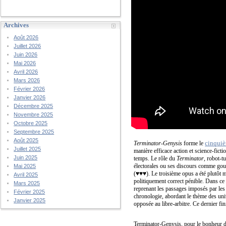
Archives
Août 2026
Juillet 2026
Juin 2026
Mai 2026
Avril 2026
Mars 2026
Février 2026
Janvier 2026
Décembre 2025
Novembre 2025
Octobre 2025
Septembre 2025
Août 2025
cinqui
Terminator-Genysis
forme le
Juillet 2025
manière efficace action et science-fict
Juin 2025
temps. Le rôle du
Terminator
, robot-t
électorales ou ses discours comme gouve
Mai 2025
(♥♥♥). Le troisième opus a été plutôt m
Avril 2025
politiquement correct pénible. Dans ce 
Mars 2025
reprenant les passages imposés par les 
Février 2025
chronologie, abordant le thème des unive
Janvier 2025
opposée au libre-arbitre. Ce dernier f
Terminator-Genysis, pour le bonheur 