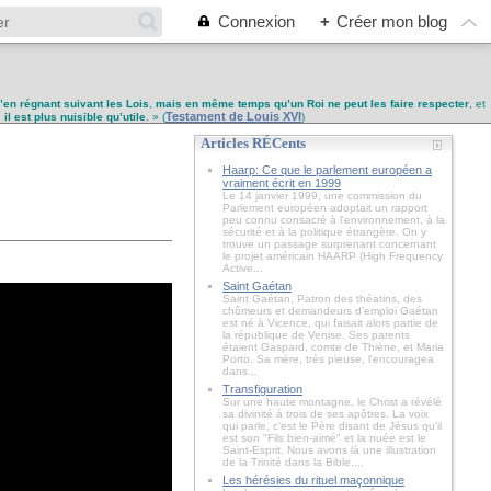
Connexion
+
Créer mon blog
u’en régnant suivant les Lois
,
mais en même temps qu’un Roi ne peut les faire respecter
, et
Testament de Louis XVI
,
il est plus nuisible qu’utile
. » (
)
Articles RÉCents
Haarp: Ce que le parlement européen a
vraiment écrit en 1999
Le 14 janvier 1999, une commission du
Parlement européen adoptait un rapport
peu connu consacré à l'environnement, à la
sécurité et à la politique étrangère. On y
trouve un passage surprenant concernant
le projet américain HAARP (High Frequency
Active...
Saint Gaétan
Saint Gaétan, Patron des théatins, des
chômeurs et demandeurs d'emploi Gaétan
est né à Vicence, qui faisait alors partie de
la république de Venise. Ses parents
étaient Gaspard, comte de Thiène, et Maria
Porto. Sa mère, très pieuse, l'encouragea
dans...
Transfiguration
Sur une haute montagne, le Christ a révélé
sa divinité à trois de ses apôtres. La voix
qui parle, c'est le Père disant de Jésus qu'il
est son "Fils bien-aimé" et la nuée est le
Saint-Esprit. Nous avons là une illustration
de la Trinité dans la Bible....
Les hérésies du rituel maçonnique