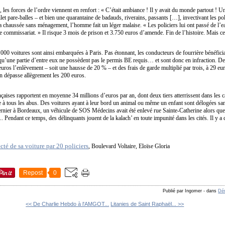
 les forces de l’ordre viennent en renfort : « C’était ambiance ! Il y avait du monde partout ! U
gilet pare-balles – et bien une quarantaine de badauds, riverains, passants […], invectivant les pol
la chaussée sans ménagement, l’homme fait un léger malaise. « Les policiers lui ont passé de l’e
 le commissariat. » Il risque 3 mois de prison et 3.750 euros d’amende. Fin de l’histoire. Mais ce
000 voitures sont ainsi embarquées à Paris. Pas étonnant, les conducteurs de fourrière bénéfici
 qu’une partie d’entre eux ne possèdent pas le permis BE requis… et sont donc en infraction. Depu
euros l’enlèvement – soit une hausse de 20 % – et des frais de garde multiplié par trois, à 29 eu
ion dépasse allègrement les 200 euros.
nçaises rapportent en moyenne 34 millions d’euros par an, dont deux tiers atterrissent dans les ca
rte à tous les abus. Des voitures ayant à leur bord un animal ou même un enfant sont délogées sans 
dernier à Bordeaux, un véhicule de SOS Médecins avait été enlevé rue Sainte-Catherine alors que le 
... Pendant ce temps, des délinquants jouent de la kalach’ en toute impunité dans les cités. Il y 
cté de sa voiture par 20 policiers
, Boulevard Voltaire, Eloïse Gloria
Repost
0
Publié par Ingomer
-
dans
Dém
<< De Charlie Hebdo à l'AMGOT...
Litanies de Saint Raphaël... >>