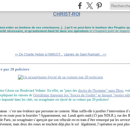
CHRIST-ROI
tout entier au bonheur de ses concitoyens, [...] qu’il ne peut faire le bonheur des Peuples q
utorité nécessaire, et qu’autrement étant lié dans ses opérations
et n’inspirant point de respect
<< De Charlie Hebdo à l'AMGOT...
Litanies de Saint Raphaël... >>
re par 20 policiers
droits de l'homme" sans Dieu
Eloïse Gloria sur Boulevard Voltaire. En effet, au "pays des
, vo
l'épidémie frappant les "forces de l'ordre" se faisant "porter pâ
expliquant
les raisons de
e impunité dans les cités, un sexagénaire est éjecté de sa voiture par 20 policiers!
bateau : c’est une évidence que personne ne conteste. Mais suffit-elle à justifier l’intervention d
re en route pour la fourrière ? Apparemment, oui. Lundi après-midi (15 juin NDLR.), rue des Ba
 Paris, un sexagénaire s’aperçoit que son véhicule est en train d’être remorqué par les services 
lèvement, mais deux des roues ne touchent déjà plus le sol : légalement, l’opération ne peut plus