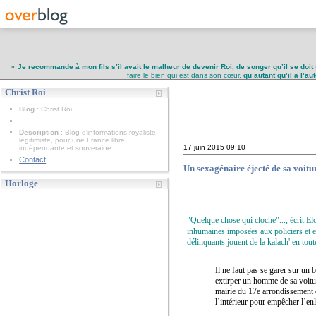
«
Je recommande à mon fils s’il avait le malheur de devenir Roi, de songer qu’il se doit 
faire le bien qui est dans son cœur,
qu’autant qu’il a l’a
Christ Roi
Christ Roi
Blog
: Christ Roi
Description
: Blog d'informations royaliste,
légitimiste, pour une France libre,
17 juin 2015
09:10
indépendante et souveraine
Contact
Un sexagénaire éjecté de sa voitu
Horloge
"
Quelque chose qui cloche
"..., écrit 
inhumaines imposées aux
policiers et 
délinquants jouent de la kalach' en tout
Il ne faut pas se garer sur un 
extirper un homme de sa voitu
mairie du 17e arrondissement de
l’intérieur pour empêcher l’en