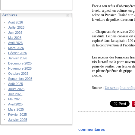
Face à son refus d’obtempérer,
à vélo, à pied, en voiture, en 
Archives
scène au Parisien. Traîné sur 
la voiture de police, direction
Août 2026
Juillet 2026
... Chaque année, environ 250.
Juin 2026
assiduité. Le plus cocasse est
Mai 2026
explosé dans la capitale : 150 
Avril 2026
de la contravention et l’addit
Mars 2026
Février 2026
Les recettes des fourrières fra
Janvier 2026
très lucratif est la porte ouve
Décembre 2025
peine de vérifier ; en février 
Novembre 2025
en pleine épidémie de grippe. 
Octobre 2025
cloche.
Septembre 2025
Août 2025
Un sexagénaire éje
Source :
Juillet 2025
Juin 2025
Mai 2025
Avril 2025
Mars 2025
Février 2025
Janvier 2025
commentaires