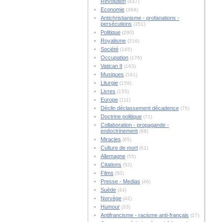
Révolution
(437)
Economie
(369)
Antichristianisme - profanations -
persécutions
(351)
Politique
(290)
Royalisme
(216)
Société
(185)
Occupation
(176)
Vatican II
(163)
Musiques
(161)
Liturgie
(159)
Livres
(155)
Europe
(111)
Déclin déclassement décadence
(75)
Doctrine politique
(71)
Collaboration - propagande -
endoctrinement
(68)
Miracles
(65)
Culture de mort
(61)
Allemagne
(55)
Citations
(52)
Films
(50)
Presse - Medias
(46)
Suède
(44)
Norvège
(42)
Humour
(33)
Antifrancisme - racisme anti-français
(27)