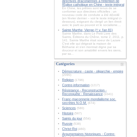
directives draconiennes à l'intention de
l'Église catholique en Chine - texte intégral
En Chine, les prêtres sont tenus de se
conformer aux directives officielles : un
nouveau code de conduite a été dévoilé
(en février dernier – voir le texte intégral ci-
dessous), exigeant du clergé un lien étroit
avec le parti au pouvoir et le socialisme....
Sainte Marthe, Vierge († v. l'an 81)
Sainte Marthe, dans Le Petit Livre des
Saints, Éditions du Chêne, tome 2, 2011, p.
141. Sainte Marthe était soeur de Lazare .
C'est elle qui dirigeait la maison de
Béthanie et s'en montrait digne par sa
douceur et son amabilité envers les siens,
par sa...
Catégories
Démocrature - caste - oligarchie - empire
(2090)
Religion
(1796)
Contre-information
(1217)
Résistance - Reconstruction -
Reconquête - Renaissance
(1041)
Franc-maçonnerie mondialisme soc.
secrètes N.O.M.
(674)
Sciences
(580)
Histoire
(567)
Saints du jour
(554)
Russie
(538)
Christ-Roi
(460)
Argumentaires historiques - Contre-