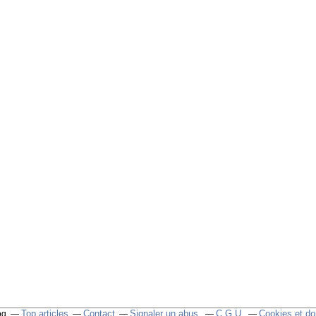
Top articles
Contact
Signaler un abus
C.G.U.
Cookies et do
og