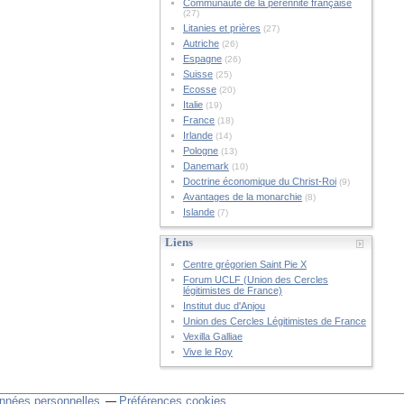
Communauté de la pérennité française
(27)
Litanies et prières
(27)
Autriche
(26)
Espagne
(26)
Suisse
(25)
Ecosse
(20)
Italie
(19)
France
(18)
Irlande
(14)
Pologne
(13)
Danemark
(10)
Doctrine économique du Christ-Roi
(9)
Avantages de la monarchie
(8)
Islande
(7)
Liens
Centre grégorien Saint Pie X
Forum UCLF (Union des Cercles
légitimistes de France)
Institut duc d'Anjou
Union des Cercles Légitimistes de France
Vexilla Galliae
Vive le Roy
nnées personnelles
Préférences cookies