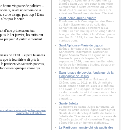
Turquie) ou Lydie de la Pourpre (Ier s.)
D'après Saint Luc, elle serait la première
ne bonne vingtaine de policiers –
Européenne à s'être convertie au Christ.
iciers », relate un témoin de la
Saint Paul l'aurait rencontrée alors qu'il
arrivait en Macédoine orientale. Elle était...
au sur le visage, puis hop ! Dans
Saint Pierre-Julien Eymard
 n’est pas la seule.
Fondateur de la Congrégation des Pères
du Saint-Sacrement et de celle des
Servantes du Saint-Sacrement (1811-
ant d’une prime selon leur
1868). Fils d'un boutiquier de village dans
la région de Grenoble, il fut d'abord prêtre
is le 1er janvier, les tarifs ont
séculier. En 1839, il entre chez les Pères
ros par jour. Ajoutez le montant
maristes dont...
Saint Alphonse-Marie de Liguori
Évêque, fondateur de la “Congregatio
Sanctissimi Redemptoris” Docteur de
isses de l’État. Ce petit business
l'Église Alfonso Maria de Liguori naît à
Marianella, près de Naples, le 27
que le fouriériste ait pris la
septembre 1696, dans une famille noble.
praticien visitait trois patients,
Après de fort brillantes études, docteur en
a décidément quelque chose qui
droit civil et canonique...
Saint Ignace de Loyola, fondateur de la
Compagnie de Jésus
Le Petit Livre des Saints, Éditions du
Chêne, tome 1, 2011, p. 85. Un militaire
Saint Ignace naquit en 1491 a u château
de Loyola, en Espagne. Il était le dernier
de douze enfants, et il donna dès son bas
âge des marques d'une grande vivacité
d'esprit....
Sainte Juliette
Le martyre de sainte Julitte (anonyme, 2e
moitié du XVIIe siècle), église Saint-Cyr-et-
ocrature - caste - oligarchie - empire
Sainte-Julitte de Villejuif Julitte de Tarse ou
commenter cet article
…
Juliette de Césarée est une riche veuve de
Césarée (aujourd'hui Kayseri en Turquie),
dépouillée par un homme d'affaires...
Le Parti communiste chinois publie des