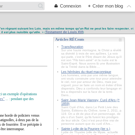
Connexion
+
Créer mon blog
u’en régnant suivant les Lois
,
mais en même temps qu’un Roi ne peut les faire respecter
, et
Testament de Louis XVI
,
il est plus nuisible qu’utile
. » (
)
Articles RÉCents
Transfiguration
Sur une haute montagne, le Christ a révélé
sa divinité à trois de ses apôtres. La voix
qui parle, c'est le Père disant de Jésus qu'il
est son "Fils bien-aimé" et la nuée est le
Saint-Esprit. Nous avons là une illustration
de la Trinité dans la Bible....
Les hérésies du rituel maçonnique
Les hommes, unis par une même langue,
ont voulu construire une tour pour atteindre
le ciel, non par amour de Dieu, mais par
orgueil, pour se faire un nom et éviter d’être
dispersés. Dieu a confondu leur langage et
les a dispersés sur la face de la terre.
ici un exemple d'opérations
Dans...
les"
... :
pendant que des
Saint Jean-Marie Vianney, Curé d'Ars (†
1859)
Saint Curé d'Ars, dans Le Petit Livre des
Saints, Éditions du Chêne, tome 2, 2011, p.
119. On a dit de plus d'un personnage, de
’une horde de policiers venus
plu s d'un Saint, qu'ils furent les prodiges
tignolles, à deux pas de la
de leur siècle. Ceci n'est peut-être vrai de
personne autant que du curé d'Ars...
de fourrière. Il se précipite à
 être interrompue.
Sainte Lydie de la Pourpre (Ier s.)
Lydie de Thyatire (ville de Mysie, actuelle