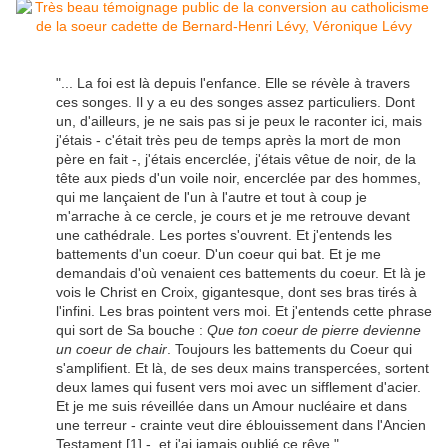
"... La foi est là depuis l'enfance. Elle se révèle à travers
ces songes. Il y a eu des songes assez particuliers. Dont
un, d'ailleurs, je ne sais pas si je peux le raconter ici, mais
j'étais - c'était très peu de temps après la mort de mon
père en fait -, j'étais encerclée, j'étais vêtue de noir, de la
tête aux pieds
d'un voile noir
, encerclée par des hommes,
qui me lançaient de l'un à l'autre et tout à coup je
m'arrache à ce cercle, je cours et je me retrouve devant
une cathédrale. Les portes s'ouvrent. Et j'entends les
battements d'un coeur. D'un coeur qui bat. Et je me
demandais d'où venaient ces battements du coeur. Et là je
vois le Christ en Croix, gigantesque, dont ses bras tirés à
l'infini. Les bras pointent vers moi. Et j'entends cette phrase
qui sort de Sa bouche :
Que ton coeur de pierre devienne
un coeur de chair
. Toujours les battements du Coeur qui
s'amplifient. Et là, de ses deux mains transpercées, sortent
deux lames qui fusent vers moi avec un sifflement d'acier.
Et je me suis réveillée dans un Amour nucléaire et dans
une terreur - crainte veut dire éblouissement dans l'Ancien
Testament [1] -, et j'ai jamais oublié ce rêve."