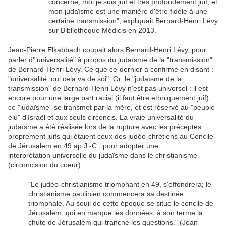
concerne, moi je suis juif et très profondément juif, et
mon judaïsme est une manière d'être fidèle à une
certaine transmission", expliquait Bernard-Henri Lévy
sur Bibliothèque Médicis en 2013.
Jean-Pierre Elkabbach coupait alors Bernard-Henri Lévy, pour
parler d'"universalité" à propos du judaïsme de la "transmission"
de Bernard-Henri Lévy. Ce que ce-dernier a confirmé en disant :
"universalité, oui cela va de soi". Or, le "judaïsme de la
transmission" de Bernard-Henri Lévy n'est pas universel : il est
encore pour une large part racial (il faut être ethniquement juif),
ce "judaïsme" se transmet par la mère, et est réservé au "peuple
élu" d'Israël et aux seuls circoncis. La vraie universalité du
judaïsme a été réalisée lors de la rupture avec les préceptes
proprement juifs qui étaient ceux des judéo-chrétiens au Concile
de Jérusalem en 49 ap.J.-C., pour adopter une
interprétation universelle du judaïsme dans le christianisme
(circoncision du coeur) :
"Le judéo-christianisme triomphant en 49, s'effondrera; le
christianisme paulinien commencera sa destinée
triomphale. Au seuil de cette époque se situe le concile de
Jérusalem, qui en marque les données; à son terme la
chute de Jérusalem qui tranche les questions." (Jean