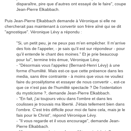
disparaître, pire que d'autres ont essayé de le faire", coupe
Jean-Pierre Elkabbach.
Puis Jean-Pierre Elkabbach demande à Véronique si elle ne
chercherait pas maintenant à convertir son frère aîné qui se dit
"agnostique". Véronique Lévy a répondu :
"Si, un petit peu, je ne peux pas m'en empêcher. Il m'arrive
des fois de l'appeler, - je sais qu'il est sur répondeur - pour
qu'il entende le chant des moines." Et je prie beaucoup
pour lui", termine très émue, Véronique Lévy.
- "Désormais vous l'appelez (Bernard-Henri Lévy) à une
forme d'humilité. Mais est-ce que cette présence dans les
media, sans être contrainte - à moins que vous ne vouliez
faire du prosélytisme et essayer de nous convertir -, est-ce
que ce n'est pas de l'humilité spectacle ? De l'ostentation
du mysticisme ?, demande Jean-Pierre Elkabbach.
- "En fait, j'ai toujours vécu dans l'ombre et dans les
coulisses je trouvais ma liberté. J'étais tellement bien dans
l'ombre. C'est très difficile pour moi de faire cela, mais je le
fais pour le Christ", répond Véronique Lévy.
- "Il vous regarde et il vous encourage", demande Jean-
Pierre Elkabbach.