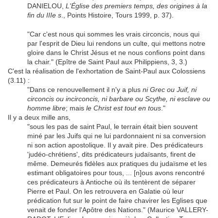
DANIELOU,
L'Église des premiers temps, des origines à la
fin du IIIe s
., Points Histoire, Tours 1999, p. 37).
"Car c'est nous qui sommes les vrais circoncis, nous qui
par l'esprit de Dieu lui rendons un culte, qui mettons notre
gloire dans le Christ Jésus et ne nous confions point dans
la chair." (Epître de Saint Paul aux Philippiens, 3, 3.)
C'est la réalisation de l'exhortation de Saint-Paul aux Colossiens
(3.11) :
"Dans ce renouvellement il n'y a plus
ni Grec ou Juif, ni
circoncis ou incirconcis, ni barbare ou Scythe, ni esclave ou
homme libre
; mais
le Christ est tout en tous
."
Il y a deux mille ans,
"sous les pas de saint Paul, le terrain était bien souvent
miné par les Juifs qui ne lui pardonnaient ni sa conversion
ni son action apostolique. Il y avait pire. Des prédicateurs
'judéo-chrétiens', dits prédicateurs judaïsants, firent de
même. Demeurés fidèles aux pratiques du judaïsme et les
estimant obligatoires pour tous, ... [n]ous avons rencontré
ces prédicateurs à Antioche où ils tentèrent de séparer
Pierre et Paul. On les retrouvera en Galatie où leur
prédication fut sur le point de faire chavirer les Eglises que
venait de fonder l'Apôtre des Nations." (Maurice VALLERY-