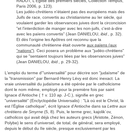
RADOT, L'Eglise des premiers siècles, Collection Tempus,
Paris 2006, p. 123).
Les judéo-chrétiens n'étaient pas des européens mais des
Juifs de race, convertis au christianisme au Ier siècle, qui
voulaient garder les observances juives dont la circoncision
"et l'interdiction de manger avec les non-juifs, c'est-à-dire
avec les païens convertis" (Jean DANIELOU,
ibid
., p. 32).
Et dès l'origine les Apôtres ont reconnu que la
communauté chrétienne était ouverte
aux païens (aux
"nations")
. Ceci posera un problème aux "judéo-chrétiens"
qui se "sentaient toujours liées par les observances juives"
(Jean DANIELOU,
ibid
., p. 29-32).
L'emploi du terme d'"universalité" pour décrire son "judaïsme" de
la "transmission" par Bernard-Henry Lévy est donc inexact. La
vraie universalité du judaïsme a été opérée par le catholicisme
dont le nom même, employé pour la première fois par saint
Ignace d'Antioche ( † v. 110 ap. J-C.), signifie en grec
"universalité"
(Enclyclopédie Universalis) :
"
Là où est le Christ, là
est l’Église catholique"
, écrit Ignace d'Antioche dans sa
Lettre aux
chrétiens de Smyrne
(
5, 8)
. Puis,
le terme grec, kajolik´ov,
catholicos qui avait déjà chez les auteurs grecs (Aristote, Zénon,
Polybe) le sens d’universel, de total, de général, sera employé,
depuis le début du IIe siècle, presque exclusivement par les