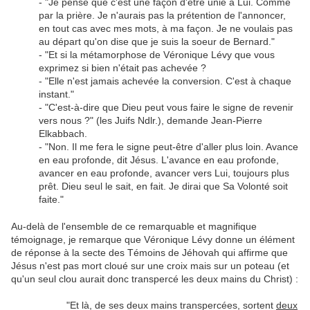
- "Je pense que c'est une façon d'être unie à Lui. Comme
par la prière. Je n'aurais pas la prétention de l'annoncer,
en tout cas avec mes mots, à ma façon. Je ne voulais pas
au départ qu'on dise que je suis la soeur de Bernard."
- "Et si la métamorphose de Véronique Lévy que vous
exprimez si bien n'était pas achevée ?
- "Elle n'est jamais achevée la conversion. C'est à chaque
instant."
- "C'est-à-dire que Dieu peut vous faire le signe de revenir
vers nous ?" (les Juifs Ndlr.), demande Jean-Pierre
Elkabbach.
- "Non. Il me fera le signe peut-être d'aller plus loin. Avance
en eau profonde, dit Jésus. L'avance en eau profonde,
avancer en eau profonde, avancer vers Lui, toujours plus
prêt. Dieu seul le sait, en fait. Je dirai que Sa Volonté soit
faite."
Au-delà de l'ensemble de ce remarquable et magnifique
témoignage, je remarque que Véronique Lévy donne un élément
de réponse à la secte des Témoins de Jéhovah qui affirme que
Jésus n'est pas mort cloué sur une croix mais sur un poteau (et
qu'un seul clou aurait donc transpercé les deux mains du Christ) :
"Et là, de ses deux mains transpercées, sortent
deux