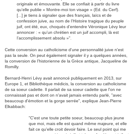
originale et émouvante. Elle se confiait à partir du livre
qu’elle publie « Montre-moi ton visage » (Ed. du Cerf).
[...] je tiens à signaler que des français, laïcs et de
confession juive, au nom de l’Histoire tragique du peuple
juif, ont été, eux, choqués d’entendre Véronique Lévy leur
annoncer : « qu’un chrétien est un juif accompli, là est
l’accomplissement absolu »".
Cette conversion au catholicisme d'une personnalité juive n'est
pas la seule. On peut également signaler il y a quelques années,
la conversion de l'historienne de la Grèce antique, Jacqueline de
Romilly.
Bernard-Henri Lévy avait annoncé publiquement en 2013, sur
Europe 1, et Bibliothèque médicis, la conversion au catholicisme
de sa soeur cadette.
Il parlait de sa soeur cadette que l'on ne
connaissait pas et dont on n'avait jamais entendu parlé, "avec
beaucoup d'émotion et la gorge serrée", explique Jean-Pierre
Elkabbach:
"C'est une toute petite soeur, beaucoup plus jeune
que moi, mais elle est quand même majeure, et elle
fait ce qu'elle croit devoir faire. Le seul point qui me