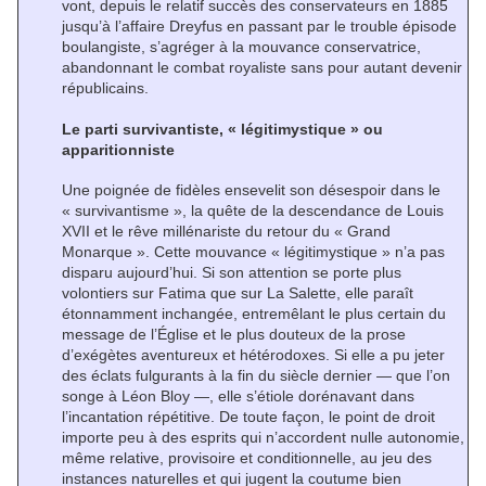
vont, depuis le relatif succès des conservateurs en 1885
jusqu’à l’affaire Dreyfus en passant par le trouble épisode
boulangiste, s’agréger à la mouvance conservatrice,
abandonnant le combat royaliste sans pour autant devenir
républicains.
Le parti survivantiste, « légitimystique » ou
apparitionniste
Une poignée de fidèles ensevelit son désespoir dans le
« survivantisme », la quête de la descendance de Louis
XVII et le rêve millénariste du retour du « Grand
Monarque ». Cette mouvance « légitimystique » n’a pas
disparu aujourd’hui. Si son attention se porte plus
volontiers sur Fatima que sur La Salette, elle paraît
étonnamment inchangée, entremêlant le plus certain du
message de l’Église et le plus douteux de la prose
d’exégètes aventureux et hétérodoxes. Si elle a pu jeter
des éclats fulgurants à la fin du siècle dernier — que l’on
songe à Léon Bloy —, elle s’étiole dorénavant dans
l’incantation répétitive. De toute façon, le point de droit
importe peu à des esprits qui n’accordent nulle autonomie,
même relative, provisoire et conditionnelle, au jeu des
instances naturelles et qui jugent la coutume bien