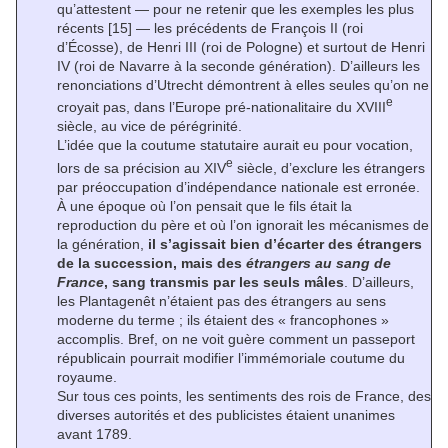
qu’attestent — pour ne retenir que les exemples les plus
récents
[15]
— les précédents de François II (roi
d’Écosse), de Henri III (roi de Pologne) et surtout de Henri
IV (roi de Navarre à la seconde génération). D’ailleurs les
renonciations d’Utrecht démontrent à elles seules qu’on ne
e
croyait pas, dans l’Europe pré-nationalitaire du XVIII
siècle, au vice de pérégrinité.
L’idée que la coutume statutaire aurait eu pour vocation,
e
lors de sa précision au XIV
siècle, d’exclure les étrangers
par préoccupation d’indépendance nationale est erronée.
À une époque où l’on pensait que le fils était la
reproduction du père et où l’on ignorait les mécanismes de
la génération,
il s’agissait bien d’écarter des étrangers
de la succession, mais des
étrangers au sang de
France
, sang transmis par les seuls mâles
. D’ailleurs,
les Plantagenêt n’étaient pas des étrangers au sens
moderne du terme ; ils étaient des « francophones »
accomplis. Bref, on ne voit guère comment un passeport
républicain pourrait modifier l’immémoriale coutume du
royaume.
Sur tous ces points, les sentiments des rois de France, des
diverses autorités et des publicistes étaient unanimes
avant 1789.