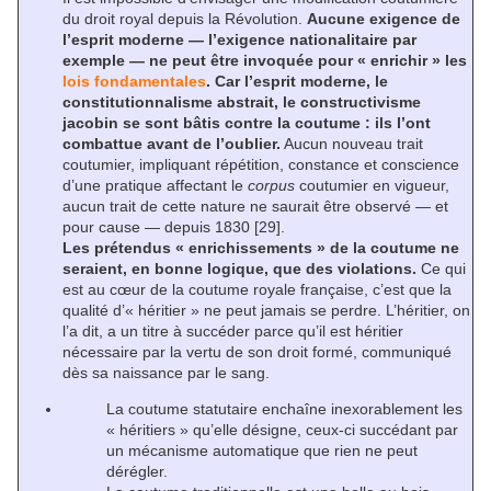
du droit royal depuis la Révolution.
Aucune exigence de
l’esprit moderne — l’exigence nationalitaire par
exemple — ne peut être invoquée pour « enrichir » les
lois fondamentales
. Car l’esprit moderne, le
constitutionnalisme abstrait, le constructivisme
jacobin se sont bâtis contre la coutume : ils l’ont
combattue avant de l’oublier.
Aucun nouveau trait
coutumier, impliquant répétition, constance et conscience
d’une pratique affectant le
corpus
coutumier en vigueur,
aucun trait de cette nature ne saurait être observé — et
pour cause — depuis 1830
[29]
.
Les prétendus « enrichissements » de la coutume ne
seraient, en bonne logique, que des violations.
Ce qui
est au cœur de la coutume royale française, c’est que la
qualité d’« héritier » ne peut jamais se perdre. L’héritier, on
l’a dit, a un titre à succéder parce qu’il est héritier
nécessaire par la vertu de son droit formé, communiqué
dès sa naissance par le sang.
La coutume statutaire enchaîne inexorablement les
« héritiers » qu’elle désigne, ceux-ci succédant par
un mécanisme automatique que rien ne peut
dérégler.