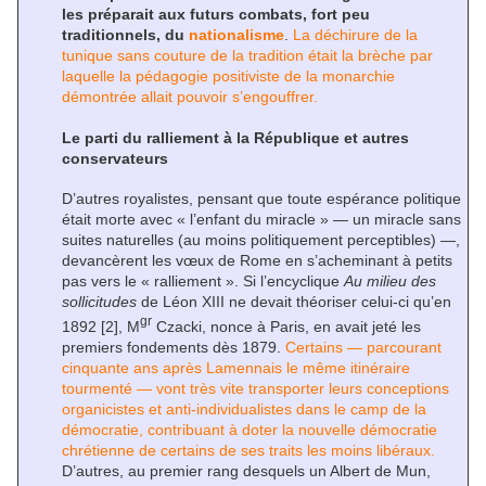
les préparait aux futurs combats, fort peu
traditionnels, du
nationalisme
.
La déchirure de la
tunique sans couture de la tradition était la brèche par
laquelle la pédagogie positiviste de la monarchie
démontrée allait pouvoir s’engouffrer.
Le parti du ralliement à la République et autres
conservateurs
D’autres royalistes, pensant que toute espérance politique
était morte avec « l’enfant du miracle » — un miracle sans
suites naturelles (au moins politiquement perceptibles) —,
devancèrent les vœux de Rome en s’acheminant à petits
pas vers le « ralliement ». Si l’encyclique
Au milieu des
sollicitudes
de Léon XIII ne devait théoriser celui-ci qu’en
gr
1892
[2]
, M
Czacki, nonce à Paris, en avait jeté les
premiers fondements dès 1879.
Certains — parcourant
cinquante ans après Lamennais le même itinéraire
tourmenté — vont très vite transporter leurs conceptions
organicistes et anti-individualistes dans le camp de la
démocratie, contribuant à doter la nouvelle démocratie
chrétienne de certains de ses traits les moins libéraux.
D’autres, au premier rang desquels un Albert de Mun,