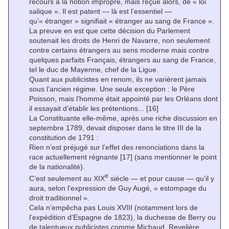
recours à la notion impropre, mais reçue alors, de « loi
salique ». Il est patent — là est l’essentiel —
qu’« étranger » signifiait « étranger au sang de France ».
La preuve en est que cette décision du Parlement
soutenait les droits de Henri de Navarre, non seulement
contre certains étrangers au sens moderne mais contre
quelques parfaits Français, étrangers au sang de France,
tel le duc de Mayenne, chef de la Ligue.
Quant aux publicistes en renom, ils ne varièrent jamais
sous l’ancien régime. Une seule exception : le Père
Poisson, mais l’homme était appointé par les Orléans dont
il essayait d’établir les prétentions...
[16]
La Constituante elle-même, après une riche discussion en
septembre 1789, devait disposer dans le titre III de la
constitution de 1791 :
Rien n’est préjugé sur l’effet des renonciations dans la
race actuellement régnante
[17]
(sans mentionner le point
de la nationalité).
e
C’est seulement au XIX
siècle — et pour cause — qu’il y
aura, selon l’expression de Guy Augé, « estompage du
droit traditionnel ».
Cela n’empêcha pas Louis XVIII (notamment lors de
l’expédition d’Espagne de 1823), la duchesse de Berry ou
de talentueux publicistes comme Michaud, Revelière,