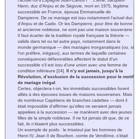
l’actuel roi d’Espagne Juan-Carlos I
. L’aîné, Jacques-
Henri, duc d’Anjou et de Ségovie, mort en 1975, légitime
successible en France, épousa Emmanuelle de
Dampierre. De ce mariage est issu notamment l’actuel duc
d’Anjou et de Cadix. Or les Dampierre, pour être de bonne
et ancienne noblesse, ne sont pas une maison souveraine.
Il faut écarter de la tradition royale française la théorie —
valide dans tel ou tel autre pays, notamment dans le
monde germanique — des mariages morganatiques (ou, si
l’on préfère, inégaux), aux termes de laquelle certaines
conséquences défavorables affectent le statut d’un
successible s’il est issu d’une union avec une femme de
condition inférieure
[24]
.
Il n’y eut jamais, jusqu’à la
Révolution, d’exclusion de la succession pour le motif
de mariage inégal
.
Certes, objectera-t-on, les immédiats successibles furent
alliés à des épouses issues de maisons souveraines. Mais
de nombreux Capétiens de branches cadettes — dont il
était impossible d’affirmer qu’elles ne seraient jamais
appelées à la succession — se marièrent avec des jeunes
filles de la simple noblesse. Il ne fut jamais dit que, de ce
fait, ils n’étaient plus successibles.
Un exemple de poids : le trisaïeul par les hommes de
Henri IV, Jean II de Bourbon, comte de Vendôme, s’était