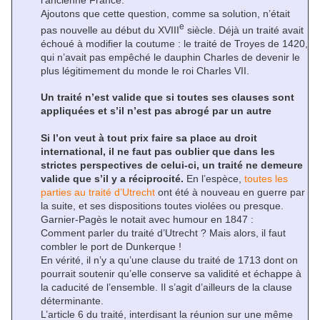
l’ancienne France.
Ajoutons que cette question, comme sa solution, n’était
e
pas nouvelle au début du XVIII
siècle. Déjà un traité avait
échoué à modifier la coutume : le traité de Troyes de 1420,
qui n’avait pas empêché le dauphin Charles de devenir le
plus légitimement du monde le roi Charles VII.
Un traité n’est valide que si toutes ses clauses sont
appliquées et s’il n’est pas abrogé par un autre
Si l’on veut à tout prix faire sa place au droit
international, il ne faut pas oublier que dans les
strictes perspectives de celui-ci, un traité ne demeure
valide que s’il y a réciprocité.
En l’espèce,
toutes les
parties au traité d’Utrecht
ont été à nouveau en guerre par
la suite, et ses dispositions toutes violées ou presque.
Garnier-Pagès le notait avec humour en 1847 :
Comment parler du traité d’Utrecht ? Mais alors, il faut
combler le port de Dunkerque !
En vérité, il n’y a qu’une clause du traité de 1713 dont on
pourrait soutenir qu’elle conserve sa validité et échappe à
la caducité de l’ensemble. Il s’agit d’ailleurs de la clause
déterminante.
L’article 6 du traité, interdisant la réunion sur une même