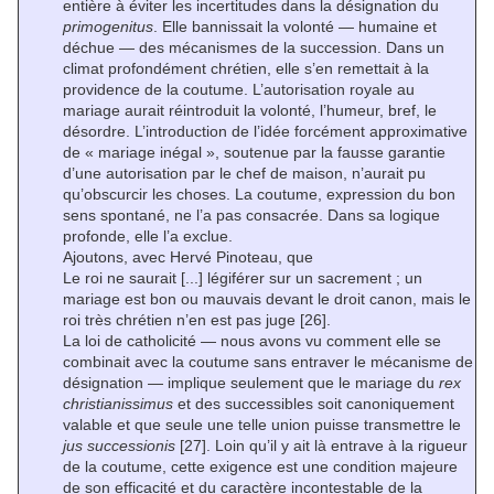
entière à éviter les incertitudes dans la désignation du
primogenitus
. Elle bannissait la volonté — humaine et
déchue — des mécanismes de la succession. Dans un
climat profondément chrétien, elle s’en remettait à la
providence de la coutume. L’autorisation royale au
mariage aurait réintroduit la volonté, l’humeur, bref, le
désordre. L’introduction de l’idée forcément approximative
de « mariage inégal », soutenue par la fausse garantie
d’une autorisation par le chef de maison, n’aurait pu
qu’obscurcir les choses. La coutume, expression du bon
sens spontané, ne l’a pas consacrée. Dans sa logique
profonde, elle l’a exclue.
Ajoutons, avec Hervé Pinoteau, que
Le roi ne saurait [...] légiférer sur un sacrement ; un
mariage est bon ou mauvais devant le droit canon, mais le
roi très chrétien n’en est pas juge
[26]
.
La loi de catholicité — nous avons vu comment elle se
combinait avec la coutume sans entraver le mécanisme de
désignation — implique seulement que le mariage du
rex
christianissimus
et des successibles soit canoniquement
valable et que seule une telle union puisse transmettre le
jus successionis
[27]
. Loin qu’il y ait là entrave à la rigueur
de la coutume, cette exigence est une condition majeure
de son efficacité et du caractère incontestable de la