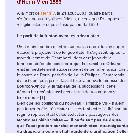
d’Henri V en 1883
À la mort de
Henri V
, le 24 août 1883, quatre partis
s’offraient aux royalistes fidèles, à ceux que l’on appelait
« légitimistes » depuis l’usurpation de 1830.
Le parti de la fusion avec les orléanistes
Un certain nombre d’entre eux réalisa une « fusion » que
d’aucuns projetaient de longue date. Il s’agissait, après la
mort du comte de Chambord, dernier rejeton de la
branche aînée, de considérer que la branche d’Orléans
était immédiatement successible et de se rallier à son chef,
le comte de Paris, petit-fils de Louis-Philippe. Compromis
dynastique, puisqu’elle faisait fi de la nouvelle aînesse des
Bourbon-Anjou (v. le tableau de la succession), cette
démarche revêtait aussi des allures de « compromis
historique »
[1]
.
Bien que les positions du nouveau « Philippe VII » n’aient
pas toujours été très claires — hésitant entre l’adhésion au
régime représentatif et les séductions passagères des
techniques plébiscitaires —,
il ne faisait pas de doute
que l’acceptation par des monarchistes intransigeants
du drapeau tricolore était lourde de signification : elle