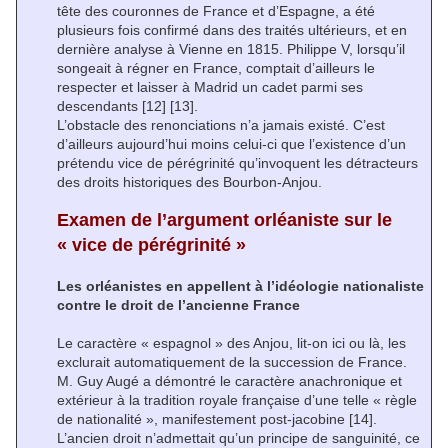
tête des couronnes de France et d’Espagne, a été
plusieurs fois confirmé dans des traités ultérieurs, et en
dernière analyse à Vienne en 1815. Philippe V, lorsqu’il
songeait à régner en France, comptait d’ailleurs le
respecter et laisser à Madrid un cadet parmi ses
descendants
[12]
[13]
.
L’obstacle des renonciations n’a jamais existé. C’est
d’ailleurs aujourd’hui moins celui-ci que l’existence d’un
prétendu vice de pérégrinité qu’invoquent les détracteurs
des droits historiques des Bourbon-Anjou.
Examen de l’argument orléaniste sur le
« vice de pérégrinité »
Les orléanistes en appellent à l’idéologie nationaliste
contre le droit de l’ancienne France
Le caractère « espagnol » des Anjou, lit-on ici ou là, les
exclurait automatiquement de la succession de France.
M. Guy Augé a démontré le caractère anachronique et
extérieur à la tradition royale française d’une telle « règle
de nationalité », manifestement post-jacobine
[14]
.
L’ancien droit n’admettait qu’un principe de sanguinité, ce