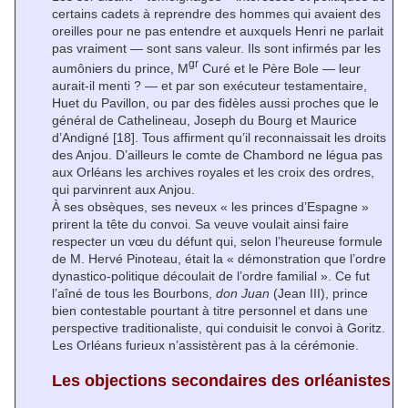
certains cadets à reprendre des hommes qui avaient des
oreilles pour ne pas entendre et auxquels Henri ne parlait
pas vraiment — sont sans valeur. Ils sont infirmés par les
gr
aumôniers du prince, M
Curé et le Père Bole — leur
aurait-il menti ? — et par son exécuteur testamentaire,
Huet du Pavillon, ou par des fidèles aussi proches que le
général de Cathelineau, Joseph du Bourg et Maurice
d’Andigné
[18]
. Tous affirment qu’il reconnaissait les droits
des Anjou. D’ailleurs le comte de Chambord ne légua pas
aux Orléans les archives royales et les croix des ordres,
qui parvinrent aux Anjou.
À ses obsèques, ses neveux « les princes d’Espagne »
prirent la tête du convoi. Sa veuve voulait ainsi faire
respecter un vœu du défunt qui, selon l’heureuse formule
de M. Hervé Pinoteau, était la « démonstration que l’ordre
dynastico-politique découlait de l’ordre familial ». Ce fut
l’aîné de tous les Bourbons,
don Juan
(Jean III), prince
bien contestable pourtant à titre personnel et dans une
perspective traditionaliste, qui conduisit le convoi à Goritz.
Les Orléans furieux n’assistèrent pas à la cérémonie.
Les objections secondaires des orléanistes