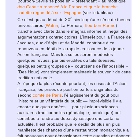
Bourbon-Séville se pose en « prétendant » au motif que
don Carlos
a renoncé à la France et que la branche
cadette règne déjà sur l’Espagne
(voir le tableau).
e
Ce n’est qu’au début du XX
siècle qu’une série de thèses
universitaires (
Watrin
, La Perrière,
Bourbon-Parme
)
tranche avec clarté dans le magma informe et inégal des
argumentations contradictoires. L’intérêt pour la France de
Jacques, duc d’Anjou et de Madrid, contribue à ce
renouveau en dépit de la rapide croissance de la jeune
Action française. Mais les suites seront modestes :
quelques revues, parfois érudites ou talentueuses,
quelques petits groupes de « courtisans de l’impossible »
(Des Houx) vont simplement maintenir le souvenir de cette
tradition nationale.
À l’époque la plus récente pourtant, les crises de l’Action
française, les prises de position parfois originales du
second
comte de Paris
, l’élargissement du goût pour
l’histoire et un vif intérêt du public — imprévisible il y a
encore quelques années — pour plusieurs sciences
auxiliaires traditionnelles (généalogie, héraldique) ont
contribué à rendre au débat dynastique une certaine
actualité. Il est probable que le déclin de plus en plus
manifeste des chances d’une restauration monarchique a
fait beaucoup pour dépassionner cette question et donner