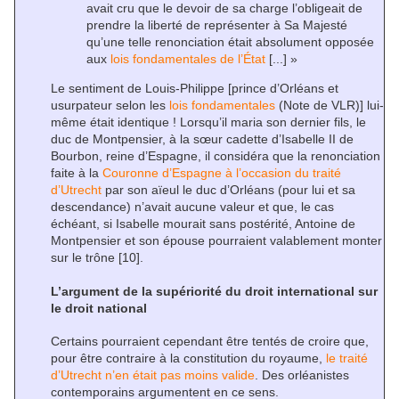
avait cru que le devoir de sa charge l’obligeait de
prendre la liberté de représenter à Sa Majesté
qu’une telle renonciation était absolument opposée
aux
lois fondamentales de l’État
[...] »
Le sentiment de Louis-Philippe [prince d’Orléans et
usurpateur selon les
lois fondamentales
(Note de VLR)] lui-
même était identique ! Lorsqu’il maria son dernier fils, le
duc de Montpensier, à la sœur cadette d’Isabelle II de
Bourbon, reine d’Espagne, il considéra que la renonciation
faite à la
Couronne d’Espagne à l’occasion du traité
d’Utrecht
par son aïeul le duc d’Orléans (pour lui et sa
descendance) n’avait aucune valeur et que, le cas
échéant, si Isabelle mourait sans postérité, Antoine de
Montpensier et son épouse pourraient valablement monter
sur le trône
[10]
.
L’argument de la supériorité du droit international sur
le droit national
Certains pourraient cependant être tentés de croire que,
pour être contraire à la constitution du royaume,
le traité
d’Utrecht n’en était pas moins valide
. Des orléanistes
contemporains argumentent en ce sens.