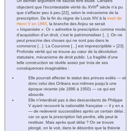
Un dernier argument ne saurait être éludé. Certains
e
objectent que l’incontestable vérité du XVIII
siècle n’a pu
que s’effacer peu à peu
[22]
, selon le mécanisme de la
prescription. De la fin du règne de Louis XIV à la
mort de
Henri V en 1883
, la branche des Anjou se serait
« hispanisée ». Or « admettre la prescription comme mode
d’acquisition d’un droit, c’est le patrimonialiser [...]. On ne
peut prescrire des choses qui ne sont pas dans le
commerce [...]. La Couronne [...] est imprescriptible »
[23]
.
Profonde vérité qui se trouve au cœur de la dévolution
statutaire, mécanisme de droit public. La fragilité d’une
telle construction se révèle assez par trois de ses
conséquences imaginables :
Elle pourrait affecter le statut des princes exilés — et
donc celui des Orléans eux-mêmes jusqu’à une
époque récente (de 1886 à 1950) — ce qui est
absurde.
Elle n’interdirait pas à des descendants de Philippe
V ayant recouvré la nationalité française — il y en a
— de redevenir successibles après un certain délai ;
car ce que la prescription fait perdre, elle peut le
restituer. Mais après quel délai ? On se trouve
plongé, on le voit, dans le désordre que la théorie