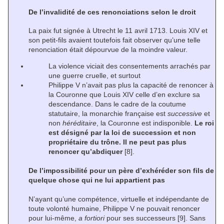
De l’invalidité de ces renonciations selon le droit
La paix fut signée à Utrecht le 11 avril 1713. Louis XIV et
son petit-fils avaient toutefois fait observer qu’une telle
renonciation était dépourvue de la moindre valeur.
La violence viciait des consentements arrachés par
une guerre cruelle, et surtout
Philippe V n’avait pas plus la capacité de renoncer à
la Couronne que Louis XIV celle d’en exclure sa
descendance. Dans le cadre de la coutume
statutaire, la monarchie française est
successive
et
non
héréditaire
, la Couronne est indisponible.
Le roi
est désigné par la loi de succession et non
propriétaire du trône. Il ne peut pas plus
renoncer qu’abdiquer
[8]
.
De l’impossibilité pour un père d’exhéréder son fils de
quelque chose qui ne lui appartient pas
N’ayant qu’une compétence, virtuelle et indépendante de
toute volonté humaine, Philippe V ne pouvait renoncer
pour lui-même,
a fortiori
pour ses successeurs
[9]
. Sans