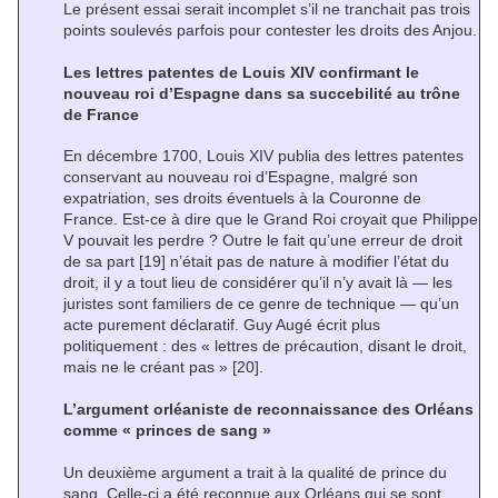
Le présent essai serait incomplet s’il ne tranchait pas trois
points soulevés parfois pour contester les droits des Anjou.
Les lettres patentes de Louis XIV confirmant le
nouveau roi d’Espagne dans sa succebilité au trône
de France
En décembre 1700, Louis XIV publia des lettres patentes
conservant au nouveau roi d’Espagne, malgré son
expatriation, ses droits éventuels à la Couronne de
France. Est-ce à dire que le Grand Roi croyait que Philippe
V pouvait les perdre ? Outre le fait qu’une erreur de droit
de sa part
[19]
n’était pas de nature à modifier l’état du
droit, il y a tout lieu de considérer qu’il n’y avait là — les
juristes sont familiers de ce genre de technique — qu’un
acte purement déclaratif. Guy Augé écrit plus
politiquement : des « lettres de précaution, disant le droit,
mais ne le créant pas »
[20]
.
L’argument orléaniste de reconnaissance des Orléans
comme « princes de sang »
Un deuxième argument a trait à la qualité de prince du
sang. Celle-ci a été reconnue aux Orléans qui se sont