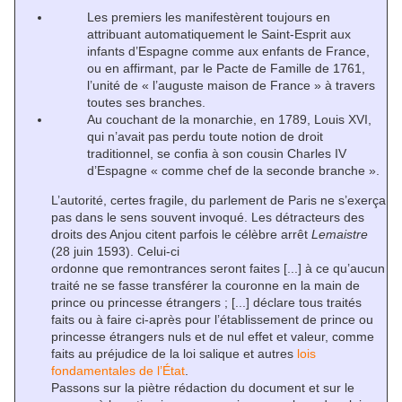
Les premiers les manifestèrent toujours en
attribuant automatiquement le Saint-Esprit aux
infants d’Espagne comme aux enfants de France,
ou en affirmant, par le Pacte de Famille de 1761,
l’unité de « l’auguste maison de France » à travers
toutes ses branches.
Au couchant de la monarchie, en 1789, Louis XVI,
qui n’avait pas perdu toute notion de droit
traditionnel, se confia à son cousin Charles IV
d’Espagne « comme chef de la seconde branche ».
L’autorité, certes fragile, du parlement de Paris ne s’exerça
pas dans le sens souvent invoqué. Les détracteurs des
droits des Anjou citent parfois le célèbre arrêt
Lemaistre
(28 juin 1593). Celui-ci
ordonne que remontrances seront faites [...] à ce qu’aucun
traité ne se fasse transférer la couronne en la main de
prince ou princesse étrangers ; [...] déclare tous traités
faits ou à faire ci-après pour l’établissement de prince ou
princesse étrangers nuls et de nul effet et valeur, comme
faits au préjudice de la loi salique et autres
lois
fondamentales de l’État
.
Passons sur la piètre rédaction du document et sur le