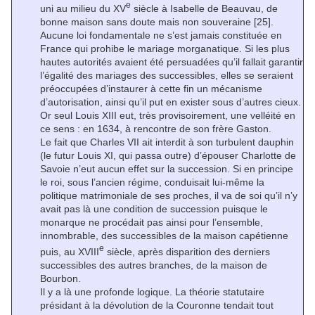
e
uni au milieu du XV
siècle à Isabelle de Beauvau, de
bonne maison sans doute mais non souveraine
[25]
.
Aucune loi fondamentale ne s’est jamais constituée en
France qui prohibe le mariage morganatique. Si les plus
hautes autorités avaient été persuadées qu’il fallait garantir
l’égalité des mariages des successibles, elles se seraient
préoccupées d’instaurer à cette fin un mécanisme
d’autorisation, ainsi qu’il put en exister sous d’autres cieux.
Or seul Louis XIII eut, très provisoirement, une velléité en
ce sens : en 1634, à rencontre de son frère Gaston.
Le fait que Charles VII ait interdit à son turbulent dauphin
(le futur Louis XI, qui passa outre) d’épouser Charlotte de
Savoie n’eut aucun effet sur la succession. Si en principe
le roi, sous l’ancien régime, conduisait lui-même la
politique matrimoniale de ses proches, il va de soi qu’il n’y
avait pas là une condition de succession puisque le
monarque ne procédait pas ainsi pour l’ensemble,
innombrable, des successibles de la maison capétienne
e
puis, au XVIII
siècle, après disparition des derniers
successibles des autres branches, de la maison de
Bourbon.
Il y a là une profonde logique. La théorie statutaire
présidant à la dévolution de la Couronne tendait tout