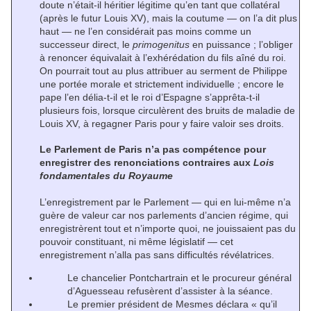
doute n’était-il héritier légitime qu’en tant que collatéral
(après le futur Louis XV), mais la coutume — on l’a dit plus
haut — ne l’en considérait pas moins comme un
successeur direct, le
primogenitus
en puissance ; l’obliger
à renoncer équivalait à l’exhérédation du fils aîné du roi.
On pourrait tout au plus attribuer au serment de Philippe
une portée morale et strictement individuelle ; encore le
pape l’en délia-t-il et le roi d’Espagne s’apprêta-t-il
plusieurs fois, lorsque circulèrent des bruits de maladie de
Louis XV, à regagner Paris pour y faire valoir ses droits.
Le Parlement de Paris n’a pas compétence pour
enregistrer des renonciations contraires aux
Lois
fondamentales du Royaume
L’enregistrement par le Parlement — qui en lui-même n’a
guère de valeur car nos parlements d’ancien régime, qui
enregistrèrent tout et n’importe quoi, ne jouissaient pas du
pouvoir constituant, ni même législatif — cet
enregistrement n’alla pas sans difficultés révélatrices.
Le chancelier Pontchartrain et le procureur général
d’Aguesseau refusèrent d’assister à la séance.
Le premier président de Mesmes déclara « qu’il