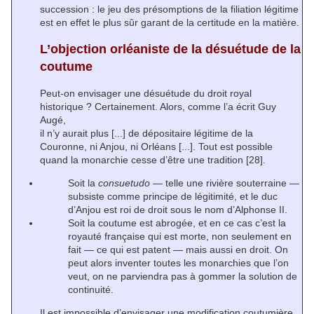
succession : le jeu des présomptions de la filiation légitime
est en effet le plus sûr garant de la certitude en la matière.
L’objection orléaniste de la désuétude de la
coutume
Peut-on envisager une désuétude du droit royal
historique ? Certainement. Alors, comme l’a écrit Guy
Augé,
il n’y aurait plus [...] de dépositaire légitime de la
Couronne, ni Anjou, ni Orléans [...]. Tout est possible
quand la monarchie cesse d’être une tradition
[28]
.
Soit la
consuetudo
— telle une rivière souterraine —
subsiste comme principe de légitimité, et le duc
d’Anjou est roi de droit sous le nom d’Alphonse II.
Soit la coutume est abrogée, et en ce cas c’est la
royauté française qui est morte, non seulement en
fait — ce qui est patent — mais aussi en droit. On
peut alors inventer toutes les monarchies que l’on
veut, on ne parviendra pas à gommer la solution de
continuité.
Il est impossible d’envisager une modification coutumière