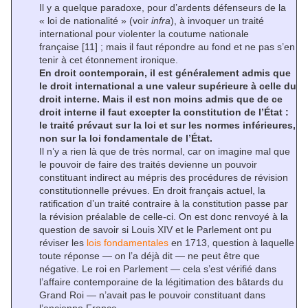
Il y a quelque paradoxe, pour d’ardents défenseurs de la
« loi de nationalité » (voir
infra
), à invoquer un traité
international pour violenter la coutume nationale
française
[11]
; mais il faut répondre au fond et ne pas s’en
tenir à cet étonnement ironique.
En droit contemporain, il est généralement admis que
le droit international a une valeur supérieure à celle du
droit interne. Mais il est non moins admis que de ce
droit interne il faut excepter la constitution de l’État :
le traité prévaut sur la loi et sur les normes inférieures,
non sur la loi fondamentale de l’État.
Il n’y a rien là que de très normal, car on imagine mal que
le pouvoir de faire des traités devienne un pouvoir
constituant indirect au mépris des procédures de révision
constitutionnelle prévues. En droit français actuel, la
ratification d’un traité contraire à la constitution passe par
la révision préalable de celle-ci. On est donc renvoyé à la
question de savoir si Louis XIV et le Parlement ont pu
réviser les
lois fondamentales
en 1713, question à laquelle
toute réponse — on l’a déjà dit — ne peut être que
négative. Le roi en Parlement — cela s’est vérifié dans
l’affaire contemporaine de la légitimation des bâtards du
Grand Roi — n’avait pas le pouvoir constituant dans